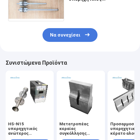
μετατροπέας 50KHz
Frenquency για Nebulizer
τη μηχανή
Να συνεχίσει
Συνιστώμενα Προϊόντα
HS-N15
Μετατροπέας
Προσαρμοσμέ
υπερηχητικός
κεραίας
υπερηχητικό
ανώτερος
συγκόλλησης
κέρατο αλουμ
υπερηχητικός
υπερήχων 15kHz
για υπερηχητι