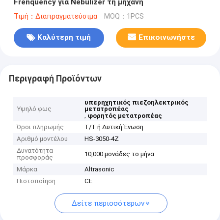
Frenquency για Nebulizer τη μηχανή
Τιμή：Διαπραγματεύσιμα
MOQ：1PCS
Καλύτερη τιμή
Επικοινωνήστε
Περιγραφή Προϊόντων
υπερηχητικός πιεζοηλεκτρικός
Υψηλό φως
μετατροπέας
,
φορητός μετατροπέας
Όροι πληρωμής
T/T ή Δυτική Ένωση
Αριθμό μοντέλου
HS-3050-4Z
Δυνατότητα
10,000 μονάδες το μήνα
προσφοράς
Μάρκα
Altrasonic
Πιστοποίηση
CE
Δείτε περισσότερων