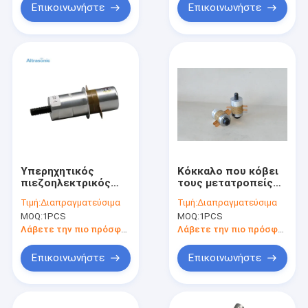
Επικοινωνήστε
Επικοινωνήστε
Υπερηχητικός
Κόκκαλο που κόβει
πιεζοηλεκτρικός
τους μετατροπείς
μετατροπέας CE
υπερηχητικής
Τιμή:
Διαπραγματεύσιμα
Τιμή:
Διαπραγματεύσιμα
35khz για τη
συγκόλλησης
MOQ:
1PCS
MOQ:
1PCS
συγκόλληση
ικανότητα 6.2 - 6.9 nf
Λάβετε την πιο πρόσφατη τιμή
Λάβετε την πιο πρόσφατη τιμή
Επικοινωνήστε
Επικοινωνήστε