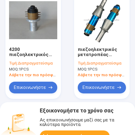
4200
πιεζοηλεκτρικός
πιεζοηλεκτρικός
μετατροπέας
μετατροπέας Watt
υπερηχητικής
Τιμή:
Διαπραγματεύσιμα
Τιμή:
Διαπραγματεύσιμα
υπερηχητικός με 6
συγκόλλησης 2.6kw
MOQ:
1PCS
MOQ:
1PCS
κεραμικά δαχτυλίδια,
NTK για τον
20khz
ταλαντωτή
Λάβετε την πιο πρόσφατη τιμή
Λάβετε την πιο πρόσφατη τιμή
Επικοινωνήστε
Επικοινωνήστε
Εξοικονομήστε το χρόνο σας
Ας επικοινωνήσουμε μαζί σας με τα
καλύτερα προϊόντα.