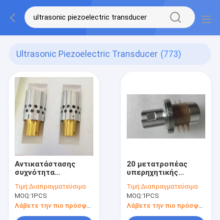
Ultrasonic Piezoelectric Transducer
(773)
Αντικατάστασης
20 μετατροπέας
συχνότητα
υπερηχητικής
μετατροπέων 20khz
συγκόλλησης Khz
Τιμή:
Διαπραγματεύσιμα
Τιμή:
Διαπραγματεύσιμα
Dukane 110-3168
2KW, υπερηχητικός
MOQ:
1PCS
MOQ:
1PCS
υπερηχητική
πιεζοηλεκτρικός
πιεζοηλεκτρική,
μετατροπέας
Λάβετε την πιο πρόσφατη τιμή
Λάβετε την πιο πρόσφατη τιμή
κεραμική 4 PC