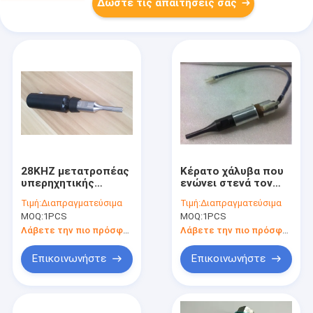
Δώστε τις απαιτήσεις σας
28KHZ μετατροπέας
Κέρατο χάλυβα που
υπερηχητικής
ενώνει στενά τον
συγκόλλησης 800
υπερηχητικό piezo
Τιμή:
Διαπραγματεύσιμα
Τιμή:
Διαπραγματεύσιμα
Watt
μετατροπέα για τη
MOQ:
1PCS
MOQ:
1PCS
πιεζοηλεκτρικός με
μηχανή συσκευασίας
το κέρατο
τσαντών τσαγιού
Λάβετε την πιο πρόσφατη τιμή
Λάβετε την πιο πρόσφατη τιμή
συγκόλλησης
Επικοινωνήστε
Επικοινωνήστε