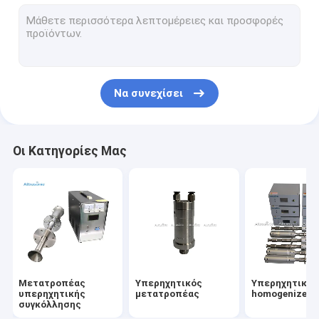
Υπερηχητική βοηθημένη κατεργασία
Υπερηχητικό κάρφωμα
Υπερηχητικό Sonochemistry
Να συνεχίσει
Υπερήχων μηχάνημα σφράγισης
υπερηχητική μηχανή συγκόλλησης σημείων
Οι Κατηγορίες Μας
Υπερηχητική παροχή ηλεκτρικού ρεύματος
υπερηχητική τέμνουσα μηχανή τροφίμων
Υπερηχητική τέμνουσα μηχανή
Υπερηχητική μηχανή συγκόλλησης μετάλλων
Μετατροπέας
Υπερηχητικός
Υπερηχητικό
υπερήχων πλαστικών συγκόλλησης μηχάνημα
υπερηχητικής
μετατροπέας
homogenizer
συγκόλλησης