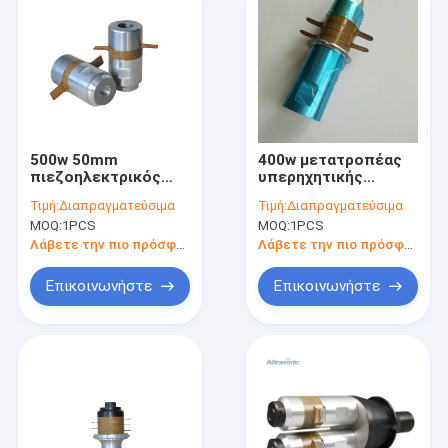
500w 50mm
400w μετατροπέας
πιεζοηλεκτρικός
υπερηχητικής
κεραμικός
συγκόλλησης
Τιμή:
Διαπραγματεύσιμα
Τιμή:
Διαπραγματεύσιμα
μετατροπέων
πιεζοηλεκτρικός με
MOQ:
1PCS
MOQ:
1PCS
υπερηχητικής
τη συμπληρωματική
συγκόλλησης 5025-
25mm κεραμική
Λάβετε την πιο πρόσφατη τιμή
Λάβετε την πιο πρόσφατη τιμή
2Z
διάμετρο
Επικοινωνήστε
Επικοινωνήστε
Σπίτι
Προϊόντα
Περίπου εμείς