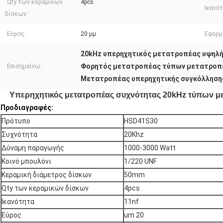
Qty των κεραμικών
4pcs
Ικανότ
δίσκων:
Εύρος:
20 μμ
Εφαρμ
20kHz υπερηχητικός μετατροπέας υψηλ
Φορητός μετατροπέας τύπων μετατροπ
Επισημαίνω:
Μετατροπέας υπερηχητικής συγκόλλησ
Υπερηχητικός μετατροπέας συχνότητας 20kHz τύπων μ
Προδιαγραφές:
Πρότυπο
HSD41S30
Συχνότητα
20Khz
Δύναμη παραγωγής
1000-3000 Watt
Κοινό μπουλόνι
1/220 UNF
Κεραμική διάμετρος δίσκων
50mm
Qty των κεραμικών δίσκων
4pcs
Ικανότητα
11nf
Εύρος
um 20