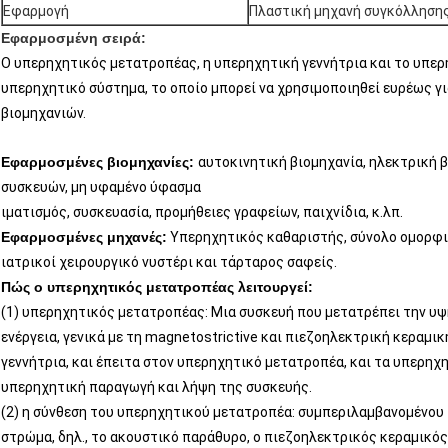
Εφαρμογή
Πλαστική μηχανή συγκόλληση
Εφαρμοσμένη σειρά:
Ο υπερηχητικός μετατροπέας, η υπερηχητική γεννήτρια και το υπε
υπερηχητικό σύστημα, το οποίο μπορεί να χρησιμοποιηθεί ευρέως γι
βιομηχανιών.
Εφαρμοσμένες βιομηχανίες:
αυτοκινητική βιομηχανία, ηλεκτρική β
συσκευών, μη υφαμένο ύφασμα
ιματισμός, συσκευασία, προμήθειες γραφείων, παιχνίδια, κ.λπ.
Εφαρμοσμένες μηχανές:
Υπερηχητικός καθαριστής, σύνολο ομορφιά
ιατρικοί χειρουργικό νυστέρι και τάρταρος σαφείς.
Πώς ο υπερηχητικός μετατροπέας λειτουργεί:
(1) υπερηχητικός μετατροπέας: Μια συσκευή που μετατρέπει την υψ
ενέργεια, γενικά με τη magnetostrictive και πιεζοηλεκτρική κεραμι
γεννήτρια, και έπειτα στον υπερηχητικό μετατροπέα, και τα υπερηχ
υπερηχητική παραγωγή και λήψη της συσκευής.
(2) η σύνθεση του υπερηχητικού μετατροπέα: συμπεριλαμβανομένου 
στρώμα, δηλ., το ακουστικό παράθυρο, ο πιεζοηλεκτρικός κεραμικός