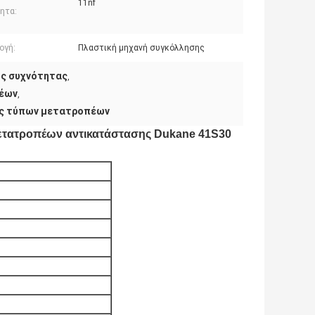
11nf
ητα:
ογή:
Πλαστική μηχανή συγκόλλησης
ής συχνότητας
,
έων
,
ης τύπων μετατροπέων
ετατροπέων αντικατάστασης Dukane 41S30