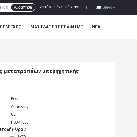
Ζητήστε ένα απόσπασμα
Αναζήτηση
|
Greek
Σ ΈΛΕΓΧΟΣ
ΜΑΣ ΕΛΆΤΕ ΣΕ ΕΠΑΦΉ ΜΕ
ΝΈΑ
ς μετατροπέων υπερηχητικής
Κίνα
Altrasonic
CE
HSD41S30
τολής Όροι:
ίας min:
1PCS