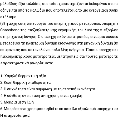
μόλυβδος-έξω καλώδιο, οι οποίοι χαρακτηρίζονται δεδομένου ότι πε
οδηγείται από το καλώδιο που αποτελείται από μια ενεργειακή συσκε
στόλισμα.
(3) η αρχή και η λειτουργία του υπερηχητικού μετατροπέα, υπερηχη
Chaosheng της πιεζοηλεκτρικής κεραμικής, το υλικό της πιεζοηλε
στη μηχανική δόνηση. Ο υπερηχητικός μετατροπέας είναι μια συσκευ
μετατρέψει τη ηλεκτρική δύναμη εισαγωγής στη μηχανική δύναμη (υ
επιφάνειας που καταναλώνει πολύ λίγη ενέργεια. Τύποι υπερηχητικ
πιεζοηλεκτρικούς μετατροπείς, μετατροπείς σάντουιτς, μετατροπε
Χαρακτηριστικά γνωρίσματα:
1.
Χαμηλή θερμαντική αξία.
2. Καλή θερμική σταθερότητα.
3. Η συχνότητα είναι σύμφωνη με τη στατική ικανότητα.
4. Η σύνθετη αντίσταση αντήχησης είναι χαμηλή.
5. Μακριά μέση ζωή.
6. Μπορέστε να χρησιμοποιηθείτε σε ποικίλο εξοπλισμό υπερηχητικ
Η υπηρεσία μας: