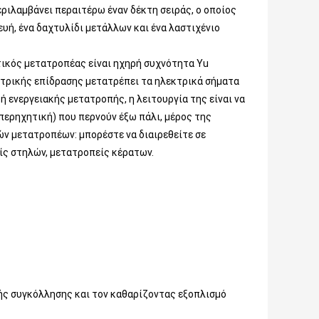
ριλαμβάνει περαιτέρω έναν δέκτη σειράς, ο οποίος
υή, ένα δαχτυλίδι μετάλλων και ένα λαστιχένιο
τικός μετατροπέας είναι ηχηρή συχνότητα Yu
κτρικής επίδρασης μετατρέπει τα ηλεκτρικά σήματα
ή ενεργειακής μετατροπής, η λειτουργία της είναι να
περηχητική) που περνούν έξω πάλι, μέρος της
ών μετατροπέων: μπορέστε να διαιρεθείτε σε
ίς στηλών, μετατροπείς κέρατων.
ής συγκόλλησης και τον καθαρίζοντας εξοπλισμό