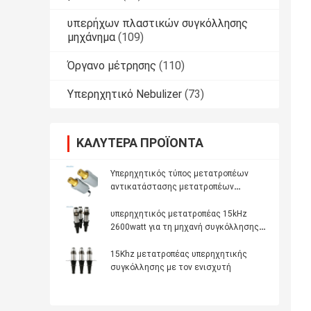
υπερήχων πλαστικών συγκόλλησης
μηχάνημα
(109)
Όργανο μέτρησης
(110)
Υπερηχητικό Nebulizer
(73)
ΚΑΛΎΤΕΡΑ ΠΡΟΪΌΝΤΑ
Υπερηχητικός τύπος μετατροπέων
αντικατάστασης μετατροπέων
υπερηχητικής συγκόλλησης Dukane
41S30
υπερηχητικός μετατροπέας 15kHz
2600watt για τη μηχανή συγκόλλησης
μασκών
15Khz μετατροπέας υπερηχητικής
συγκόλλησης με τον ενισχυτή