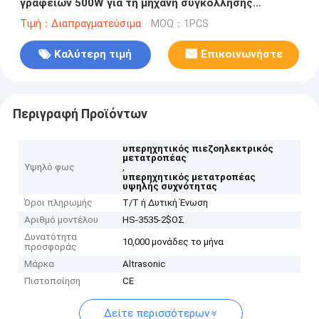
γραφείων 500W για τη μηχανή συγκόλλησης
σημείων
Τιμή：Διαπραγματεύσιμα
MOQ：1PCS
Καλύτερη τιμή
Επικοινωνήστε
Περιγραφή Προϊόντων
υπερηχητικός πιεζοηλεκτρικός
μετατροπέας
Υψηλό φως
,
υπερηχητικός μετατροπέας
υψηλής συχνότητας
Όροι πληρωμής
T/T ή Δυτική Ένωση
Αριθμό μοντέλου
HS-3535-2$ΟΣ
Δυνατότητα
10,000 μονάδες το μήνα
προσφοράς
Μάρκα
Altrasonic
Πιστοποίηση
CE
Δείτε περισσότερων