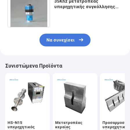
35Khz μετατροπέας
υπερηχητικής συγκόλλησης
γραφείων 500W για τη μηχανή
συγκόλλησης σημείων
Να συνεχίσει
Συνιστώμενα Προϊόντα
HS-N15
Μετατροπέας
Προσαρμοσμέ
υπερηχητικός
κεραίας
υπερηχητικό