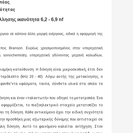
οπέας
,
νότητας
ησης ικανότητα 6,2 - 6,9 nf
έργεια σε κάποια άλλη μορφή ενέργειας, ειδικά η εφαρμογή της
πος Branson. Ευρέως χρησιμοποιημένος στην υπερηχητική
ή sonochemistry, υπερηχητική γδύνοντας μηχανή καλωδίων,
διαμήκη κατεύθυνση. Η δόνηση είναι μικροσκοπική, έτσι δεν
υτερόλεπτο (kHz 20 - 40). Λόγω αυτής της μετακίνησης, ο
υφανθε'ντα υφάσματα, ταινία, σύνθετα υλικά στα οποία τα
όνηση και έναν «ταλαντωτή» που οδηγεί το μετατροπέα. Ένα
 εφαρμόζεται, το πιεζοηλεκτρικό στοιχείο μετατοπίζει το
ει τη δόνηση. Κάθε αντικείμενο έχει την ειδική συχνότητά
ε την προσθήκη μιας εξωτερικής δύναμης που αντιστοιχεί σε
γάλη δόνηση. Αυτό το φαινόμενο καλείται αντήχηση. Στον