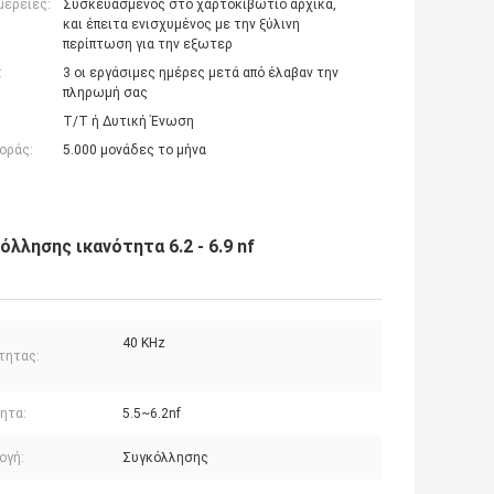
μέρειες:
Συσκευασμένος στο χαρτοκιβώτιο αρχικά,
και έπειτα ενισχυμένος με την ξύλινη
περίπτωση για την εξωτερ
:
3 οι εργάσιμες ημέρες μετά από έλαβαν την
πληρωμή σας
T/T ή Δυτική Ένωση
οράς:
5.000 μονάδες το μήνα
λησης ικανότητα 6.2 - 6.9 nf
40 KHz
τητας:
ητα:
5.5~6.2nf
ογή:
Συγκόλλησης