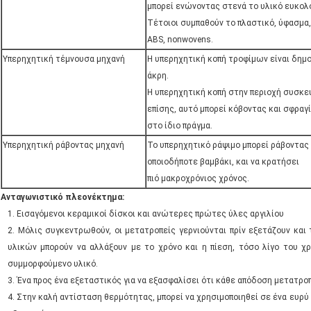
μπορεί ενώνοντας στενά το υλικό ευκολ
Τέτοιοι συμπαθούν το πλαστικό, ύφασμα,
ABS, nonwovens.
Υπερηχητική τέμνουσα μηχανή
Η υπερηχητική κοπή τροφίμων είναι δημο
άκρη.
Η υπερηχητική κοπή στην περιοχή συσκε
επίσης, αυτό μπορεί κόβοντας και σφραγ
στο ίδιο πράγμα.
Υπερηχητική ράβοντας μηχανή
Το υπερηχητικό ράψιμο μπορεί ράβοντας
οποιοδήποτε βαμβάκι, και να κρατήσει
πιό μακροχρόνιος χρόνος.
Ανταγωνιστικό πλεονέκτημα:
1. Εισαγόμενοι κεραμικοί δίσκοι και ανώτερες πρώτες ύλες αργιλίου
2. Μόλις συγκεντρωθούν, οι μετατροπείς γερνιούνται πρίν εξετάζουν και
υλικών μπορούν να αλλάξουν με το χρόνο και η πίεση, τόσο λίγο του χρ
συμμορφούμενο υλικό.
3. Ένα προς ένα εξεταστικός για να εξασφαλίσει ότι κάθε απόδοση μετατροπ
4. Στην καλή αντίσταση θερμότητας, μπορεί να χρησιμοποιηθεί σε ένα ευρ