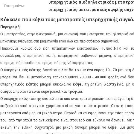
υπερηχητικός πιεζοηλεκτρικός μετατρ
Επισημαίνω:
υπερηχητικός μετατροπέας υψηλής συχ
Κόκκαλο που κόβει τους μετατροπείς υπερηχητικής συγκόλλ
Περιγραφή:
Ο μετατροπέας, στην ηλεκτρονική, μια συσκευή που μετατρέπει την ηλεκτρική εν
μηχανικής ενέργειας στη βιομηχανία είναι όλο και περισσότερο σημαντικοί.
Παρέχουμε κυρίως δύο είδη υπερηχητικών μετατροπέων: Τύπος NTK και τύ
συγκόλληση, υπερηχητική κοπή, υπερηχητική ράβοντας μηχανή, υπερηχητικ
υπερηχητικό nebulizer, υπερηχητική μηχανή καρφώματος.
Ο υπερηχητικός κόπτης δονείται η λεπίδα του με ένα εύρος 10 - 70 µm στη 
μπορεί να δει. Η μετακίνηση επαναλαμβάνει 20.000 - 40.000 φορές ανά δε
υπερηχητικός κόπτης μπορεί εύκολα να κόψει τη ρητίνη, λαστιχένια, μη 
διάφορα προϊόντα είναι superposed, και τρόφιμα.
Ο υπερηχητικός κόπτης αποτελείται από έναν «μετατροπέα» που παράγει τη δ
πιεζοηλεκτρικό στοιχείο χρησιμοποιείται για το μετατροπέα. Όταν η τάση
μετατροπέα από μερικά μικρόμετρα. Περιοδικά να εφαρμόσει την τάση παράγ
του, από την οποία το αντικείμενο είναι σταθερό και εύκολο να δονηθεί. Μ
εκείνη την ειδική συχνότητα, μια μικρή δύναμη μπορεί να λάβει μια με