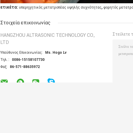
,
ετικέτα:
υπερηχητικός μετατροπέας υψηλής συχνότητας
φορητός μετατρ
Στοιχεία επικοινωνίας
Στείλετε 
HANGZHOU ALTRASONIC TECHNOLOGY CO.,
LTD
Υπεύθυνος Επικοινωνίας:
Ms. Hogo Lv
Τηλ.::
0086-15158107730
Φαξ:
86-571-88635972
Άλλα προϊόντα