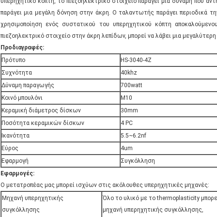
υπερηχητικό κόπτη, το πιεζοηλεκτρικό στοιχείο παράγει μια δύναμη που αντ
παράγει μια μεγάλη δόνηση στην άκρη. Ο ταλαντωτής παράγει περιοδικά την
χρησιμοποίηση ενός συστατικού του υπερηχητικού κόπτη αποκαλούμενου
πιεζοηλεκτρικό στοιχείο στην άκρη λεπίδων, μπορεί να λάβει μια μεγαλύτερη
Προδιαγραφές:
Πρότυπο
HS-3040-4Z
Συχνότητα
40khz
Δύναμη παραγωγής
700watt
Κοινό μπουλόνι
M10
Κεραμική διάμετρος δίσκων
30mm
Ποσότητα κεραμικών δίσκων
4 PC
Ικανότητα
5.5~6.2nf
Εύρος
4um
Εφαρμογή
Συγκόλληση
Εφαρμογές:
Ο μετατροπέας μας μπορεί ισχύων στις ακόλουθες υπερηχητικές μηχανές:
Μηχανή υπερηχητικής
Όλο το υλικό με το thermoplasticity μπορ
συγκόλλησης
μηχανή υπερηχητικής συγκόλλησης,