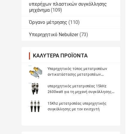
υπερήχων πλαστικών συγκόλλησης
μηχάνημα
(109)
Όργανο μέτρησης
(110)
Υπερηχητικό Nebulizer
(73)
ΚΑΛΎΤΕΡΑ ΠΡΟΪΌΝΤΑ
Υπερηχητικός τύπος μετατροπέων
αντικατάστασης μετατροπέων
υπερηχητικής συγκόλλησης Dukane
41S30
υπερηχητικός μετατροπέας 15kHz
2600watt για τη μηχανή συγκόλλησης
μασκών
15Khz μετατροπέας υπερηχητικής
συγκόλλησης με τον ενισχυτή