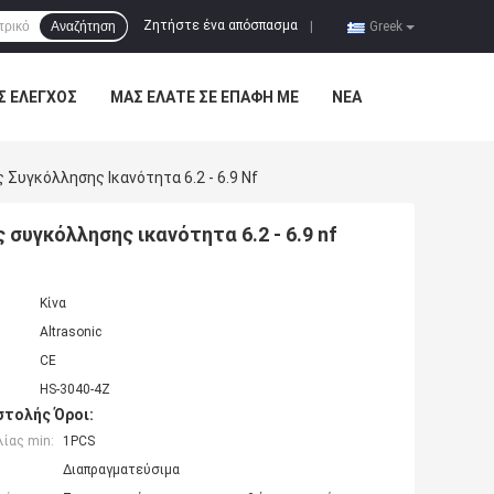
Ζητήστε ένα απόσπασμα
Αναζήτηση
|
Greek
Σ ΈΛΕΓΧΟΣ
ΜΑΣ ΕΛΆΤΕ ΣΕ ΕΠΑΦΉ ΜΕ
ΝΈΑ
Συγκόλλησης Ικανότητα 6.2 - 6.9 Nf
συγκόλλησης ικανότητα 6.2 - 6.9 nf
Κίνα
Altrasonic
CE
HS-3040-4Z
τολής Όροι:
ίας min:
1PCS
Διαπραγματεύσιμα