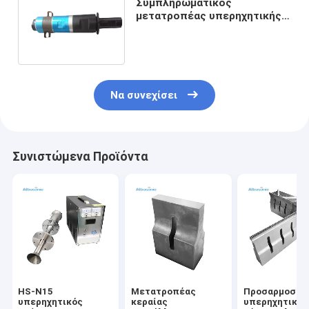
Συμπληρωματικός
μετατροπέας υπερηχητικής
συγκόλλησης υψηλής
συχνότητας για τη μηχανή
συγκόλλησης
Να συνεχίσει
Συνιστώμενα Προϊόντα
HS-N15
Μετατροπέας
Προσαρμοσμέ
υπερηχητικός
κεραίας
υπερηχητικό