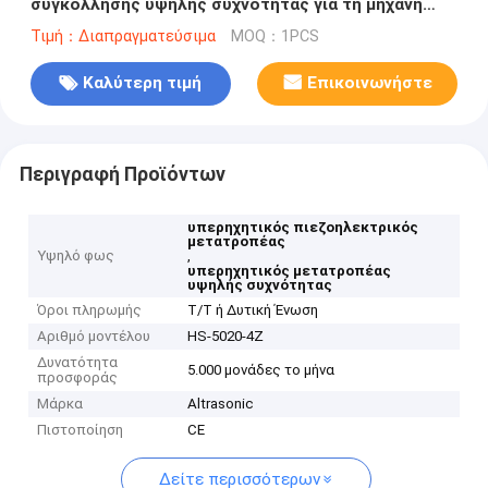
συγκόλλησης υψηλής συχνότητας για τη μηχανή
συγκόλλησης
Τιμή：Διαπραγματεύσιμα
MOQ：1PCS
Καλύτερη τιμή
Επικοινωνήστε
Περιγραφή Προϊόντων
υπερηχητικός πιεζοηλεκτρικός
μετατροπέας
Υψηλό φως
,
υπερηχητικός μετατροπέας
υψηλής συχνότητας
Όροι πληρωμής
T/T ή Δυτική Ένωση
Αριθμό μοντέλου
HS-5020-4Z
Δυνατότητα
5.000 μονάδες το μήνα
προσφοράς
Μάρκα
Altrasonic
Πιστοποίηση
CE
Δείτε περισσότερων