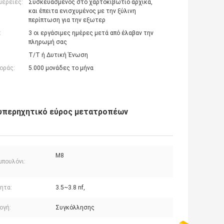
μέρειες:
Συσκευασμένος στο χαρτοκιβώτιο αρχικά,
και έπειτα ενισχυμένος με την ξύλινη
περίπτωση για την εξωτερ
:
3 οι εργάσιμες ημέρες μετά από έλαβαν την
πληρωμή σας
T/T ή Δυτική Ένωση
οράς:
5.000 μονάδες το μήνα
 υπερηχητικό εύρος μετατροπέων
M8
μπουλόνι:
ητα:
3.5~3.8 nf,
ογή:
Συγκόλλησης