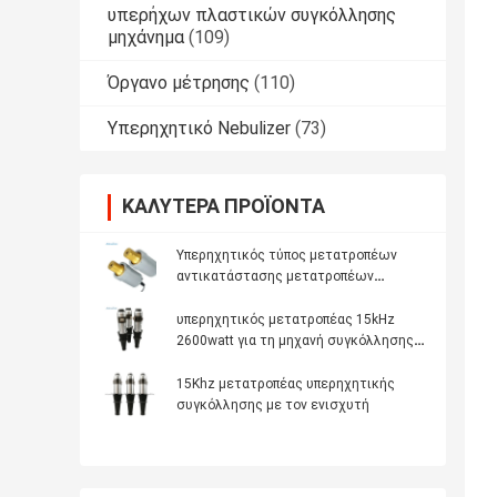
υπερήχων πλαστικών συγκόλλησης
μηχάνημα
(109)
Όργανο μέτρησης
(110)
Υπερηχητικό Nebulizer
(73)
ΚΑΛΎΤΕΡΑ ΠΡΟΪΌΝΤΑ
Υπερηχητικός τύπος μετατροπέων
αντικατάστασης μετατροπέων
υπερηχητικής συγκόλλησης Dukane
41S30
υπερηχητικός μετατροπέας 15kHz
2600watt για τη μηχανή συγκόλλησης
μασκών
15Khz μετατροπέας υπερηχητικής
συγκόλλησης με τον ενισχυτή