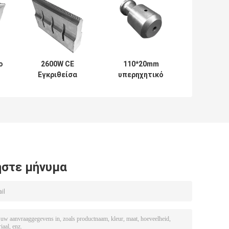
ο
2600W CE
110*20mm
Εγκριθείσα
υπερηχητικό
Υπερηχητική
κέρατο
α
Ζυγιστική
συγκόλλησης για
Τιτανίου Κέρας
την κατασκευή
νή
20kHz 2000W
μη υφασμένων
τσάντων
στε μήνυμα