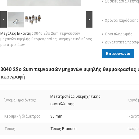
Συσκευασία λεπτο
Χρόνος παράδοσης
Μεγάλες Εικόνας :
3040 2$ο 2um τεμνουσών
Όροι πληρωμής:
μηχανών υψηλής θερμοκρασίας υπερηχητικό εύρος
Δυνατότητα προσφ
μετατροπέων
Επικοινωνία
3040 2$ο 2um τεμνουσών μηχανών υψηλής θερμοκρασίας
περιγραφή
Μετατροπέας υπερηχητικής
Όνομα Προϊόντος:
Κοινό 
συγκόλλησης
Κεραμική διάμετρος:
30 mm
Ικανότ
Τύπος:
Τύπος Branson
εφαρμ