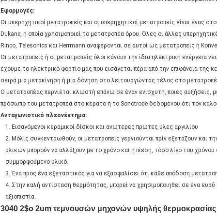
Εφαρμογές:
Οι υπερηχητικοί μετατροπείς και οι υπερηχητικοί μετατροπείς είναι ένας στο
Dukane, η οποία χρησιμοποιεί το μετατροπέα όρου. Όλες οι άλλες υπερηχητικ
Rinco, Telesonics και Herrmann αναφέρονται σε αυτοί ως μετατροπείς ή Konver
Οι μετατροπείς ή οι μετατροπείς όλοι κάνουν την ίδια ηλεκτρική ενέργεια
έχουμε το ηλεκτρικό φορτίο μας που εισάγεται πέρα από την επιφάνεια της κ
σειρά μια μετακίνηση ή μια δόνηση στο λειτουργώντας τέλος στο μετατροπέ
Ο μετατροπέας περνιέται κλωστή επάνω σε έναν ενισχυτή, ποιες αυξήσεις, 
πρόσωπο του μετατροπέα στο κέρατο ή το Sonotrode δεδομένου ότι τον καλο
Ανταγωνιστικό πλεονέκτημα:
1. Εισαγόμενοι κεραμικοί δίσκοι και ανώτερες πρώτες ύλες αργιλίου
2. Μόλις συγκεντρωθούν, οι μετατροπείς γερνιούνται πρίν εξετάζουν και τ
υλικών μπορούν να αλλάξουν με το χρόνο και η πίεση, τόσο λίγο του χρόνου 
συμμορφούμενο υλικό.
3. Ένα προς ένα εξεταστικός για να εξασφαλίσει ότι κάθε απόδοση μετατροπ
4. Στην καλή αντίσταση θερμότητας, μπορεί να χρησιμοποιηθεί σε ένα ευρ
αξιοπιστία.
3040 2$ο 2um τεμνουσών μηχανών υψηλής θερμοκρασίας