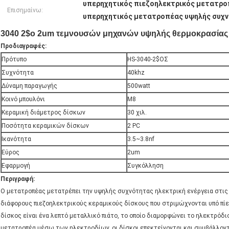
υπερηχητικός πιεζοηλεκτρικός μετατρ
Επισημαίνω:
υπερηχητικός μετατροπέας υψηλής συχ
3040 2$ο 2um τεμνουσών μηχανών υψηλής θερμοκρασίας
Προδιαγραφές:
Πρότυπο
HS-3040-2$ΟΣ
Συχνότητα
40khz
Δύναμη παραγωγής
500watt
Κοινό μπουλόνι
M8
Κεραμική διάμετρος δίσκων
30 χιλ.
Ποσότητα κεραμικών δίσκων
2 PC
Ικανότητα
3.5~3.8nf
Εύρος
2um
Εφαρμογή
Συγκόλληση
Περιγραφή:
Ο μετατροπέας μετατρέπει την υψηλής συχνότητας ηλεκτρική ενέργεια στις 
διάφορους πιεζοηλεκτρικούς κεραμικούς δίσκους που στριμώχνονται υπό πί
δίσκος είναι ένα λεπτό μεταλλικό πιάτο, το οποίο διαμορφώνει το ηλεκτρόδι
μετατροπέα μέσω των ηλεκτροδίων, οι δίσκοι επεκτείνονται και συμβάλλοντα