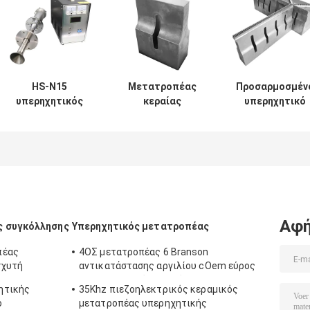
HS-N15
Μετατροπέας
Προσαρμοσμέν
υπερηχητικός
κεραίας
υπερηχητικό
ανώτερος
συγκόλλησης
κέρατο
υπερηχητικός
υπερήχων 15kHz
αλουμινίου γι
ψεκάζοντας
2600W για
υπερηχητική
εξοπλισμός
συγκόλληση
πλαστική μηχα
συσκευών
μάσκας
συγκόλλησης
διάσπασης σε
άτομα μηχανών
Αφή
ς συγκόλλησης
Υπερηχητικός μετατροπέας
πέας
4ΟΣ μετατροπέας 6 Branson
σχυτή
αντικατάστασης αργιλίου cOem εύρος
um με το κοινό μπουλόνι M8
ητικής
35Khz πιεζοηλεκτρικός κεραμικός
ο
μετατροπέας υπερηχητικής