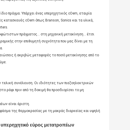
 ίδιο πράγμα. Υπάρχει ένας υπερηχητικός cOem, εταιρία
ές κατασκευές cOem όπως Branson, Sonics και τα υλικά,
ters.
 νεοφώτιστων πράγματος… στη μηχανική μετακίνηση… έτσι
εραμικής στην επιθυμητή συχνότητα που μας δίνει με τη
α.
μειώσεις ή ακριβώς μεταφορές το ποσό μετακίνησης από το
ύμε.
ην τελική συνέλευση. Οι ιδιότητες των πιεζοηλεκτρικών
στο ράφι πριν από τη δοκιμή θα προσδιορίσει το μη
έων είναι άριστη.
ύ φάσμα της θερμοκρασίας με τη μακράς διαρκείας και υψηλή
 υπερηχητικό εύρος μετατροπέων