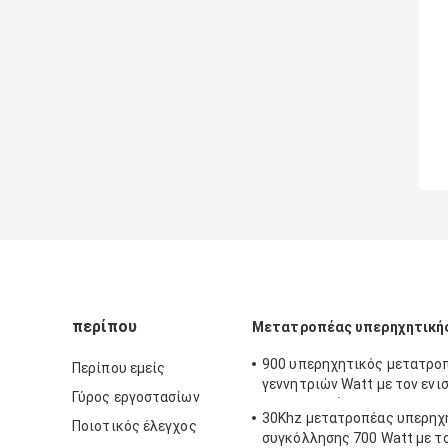
περίπου
Μετατροπέας υπερηχητική
900 υπερηχητικός μετατρο
Περίπου εμείς
γεννητριών Watt με τον ενι
Γύρος εργοστασίων
τιτανίου/χάλυβα
30Khz μετατροπέας υπερηχ
Ποιοτικός έλεγχος
συγκόλλησης 700 Watt με τ