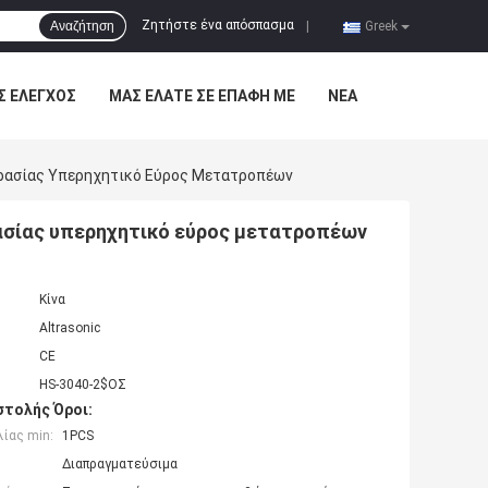
Ζητήστε ένα απόσπασμα
Αναζήτηση
|
Greek
Σ ΈΛΕΓΧΟΣ
ΜΑΣ ΕΛΆΤΕ ΣΕ ΕΠΑΦΉ ΜΕ
ΝΈΑ
ρασίας Υπερηχητικό Εύρος Μετατροπέων
ασίας υπερηχητικό εύρος μετατροπέων
Κίνα
Altrasonic
CE
HS-3040-2$ΟΣ
τολής Όροι:
ίας min:
1PCS
Διαπραγματεύσιμα