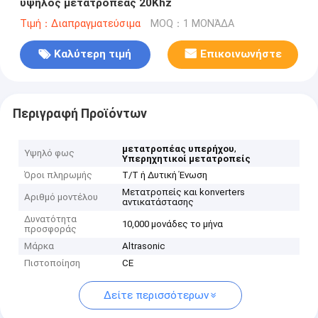
υψηλός μετατροπέας 20Khz
Τιμή：Διαπραγματεύσιμα
MOQ：1 ΜΟΝΆΔΑ
Καλύτερη τιμή
Επικοινωνήστε
Περιγραφή Προϊόντων
,
μετατροπέας υπερήχου
Υψηλό φως
Υπερηχητικοί μετατροπείς
Όροι πληρωμής
T/T ή Δυτική Ένωση
Μετατροπείς και konverters
Αριθμό μοντέλου
αντικατάστασης
Δυνατότητα
10,000 μονάδες το μήνα
προσφοράς
Μάρκα
Altrasonic
Πιστοποίηση
CE
Δείτε περισσότερων