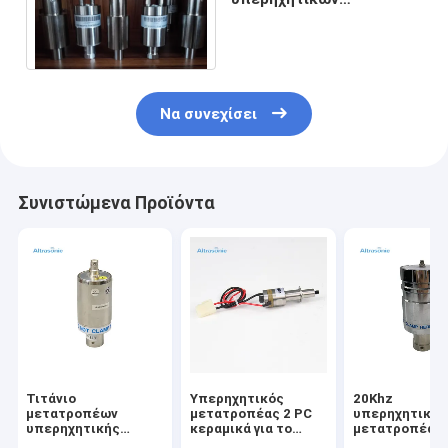
μετατροπέων, υψηλός
μετατροπέας 20Khz
Να συνεχίσει
Συνιστώμενα Προϊόντα
Τιτάνιο
Υπερηχητικός
20Khz
μετατροπέων
μετατροπέας 2 PC
υπερηχητικός
υπερηχητικής
κεραμικά για το
μετατροπέας 
συγκόλλησης 500
ιατρικούς
την αντικατά