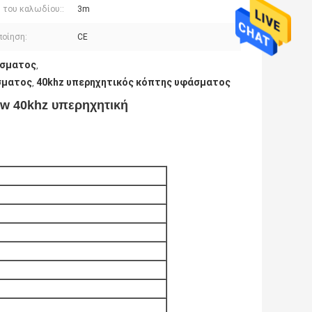
 του καλωδίου::
3m
ποίηση:
CE
άσματος
,
σματος
40khz υπερηχητικός κόπτης υφάσματος
,
w 40khz υπερηχητική