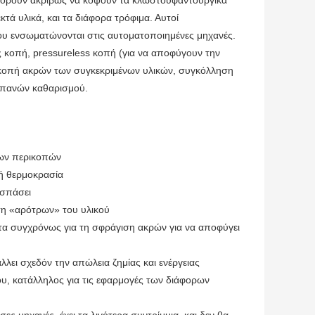
μπορούν ακριβώς να κόψουν τα κλωστοϋφαντουργικά
εκτά υλικά, και τα διάφορα τρόφιμα. Αυτοί
ου ενσωματώνονται στις αυτοματοποιημένες μηχανές.
ς κοπή, pressureless κοπή (για να αποφύγουν την
κοπή ακρών των συγκεκριμένων υλικών, συγκόλληση
απανών καθαρισμού.
ίων περικοπών
λή θερμοκρασία
 σπάσει
αση «αρότρων» του υλικού
τα συγχρόνως για τη σφράγιση ακρών για να αποφύγει
ει σχεδόν την απώλεια ζημίας και ενέργειας
υ, κατάλληλος για τις εφαρμογές των διάφορων