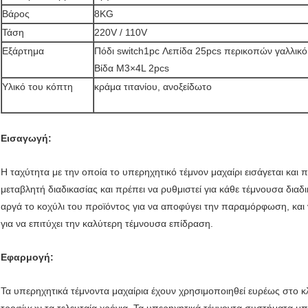
Βάρος
8KG
Τάση
220V / 110V
Εξάρτημα
Πόδι switch1pc Λεπίδα 25pcs περικοπών γαλλικό 
Βίδα M3×4L 2pcs
Υλικό του κόπτη
κράμα τιτανίου, ανοξείδωτο
Εισαγωγή:
Η ταχύτητα με την οποία το υπερηχητικό τέμνον μαχαίρι εισάγεται και 
μεταβλητή διαδικασίας και πρέπει να ρυθμιστεί για κάθε τέμνουσα διαδ
αργά το κοχύλι του προϊόντος για να αποφύγει την παραμόρφωση, και 
για να επιτύχει την καλύτερη τέμνουσα επίδραση.
Εφαρμογή:
Τα υπερηχητικά τέμνοντα μαχαίρια έχουν χρησιμοποιηθεί ευρέως στο κ