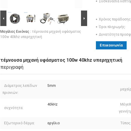
Συσκευασία λεπτο
Χρόνος παράδοσης
Όροι πληρωμής:
Μεγάλες Εικόνας :
τέμνουσα μηχανή υφάσματος
Δυνατότητα προσφ
100w 40khz υπερηχητική
Επικοινωνία
τέμνουσα μηχανή υφάσματος 100w 40khz υπερηχητική
περιγραφή
Διάμετρος λεπίδων
5mm
μαχαίρ
πριονιών:
40kHz
Μέγεθ
συχνότητα:
γεννήτ
Εξωτερικό δέρμα:
αργίλιο
Τύπος