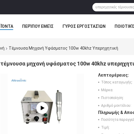
ΪΌΝΤΑ
ΠΕΡΊΠΟΥ ΕΜΕΊΣ
ΓΎΡΟΣ ΕΡΓΟΣΤΑΣΊΩΝ
ΠΟΙΟΤΙΚ
ανή
Τέμνουσα Μηχανή Υφάσματος 100w 40khz Υπερηχητική
τέμνουσα μηχανή υφάσματος 100w 40khz υπερηχητ
Λεπτομέρειες:
Τόπος καταγωγής:
Μάρκα:
Πιστοποίηση:
Αριθμό μοντέλου:
Πληρωμής & Αποσ
Ποσότητα παραγγελ
Τιμή: