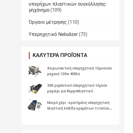
υπερήχων πλαστικών συγκόλλησης
μηχάνημα
(109)
Όργανο μέτρησης
(110)
Υπερηχητικό Nebulizer
(73)
ΚΑΛΎΤΕΡΑ ΠΡΟΪΌΝΤΑ
Χειρωνακτική υπερηχητική τέμνουσα
μηχανή 100w 40khz
30K ρομποτικό υπερηχητικό τέμνον
μαχαίρι για θερμοπλαστικό
Μικρό χέρι - κρατημένη υπερηχητική
πλαστική λεπίδα κραμάτων τιτανίου
τεμνουσών μηχανών