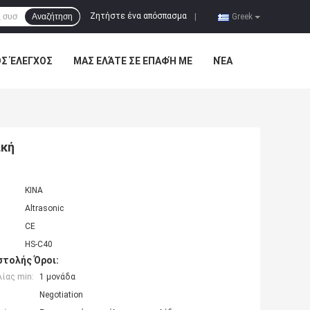
Ζητήστε ένα απόσπασμα
Αναζήτηση
|
Greek
ΌΣ ΈΛΕΓΧΟΣ
ΜΑΣ ΕΛΆΤΕ ΣΕ ΕΠΑΦΉ ΜΕ
ΝΈΑ
ική
ΚΙΝΑ
Altrasonic
CE
HS-C40
τολής Όροι:
ίας min:
1 μονάδα
Negotiation