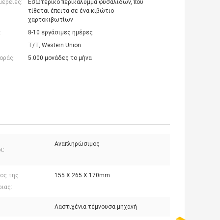
μέρειες:
Εσωτερικό περικάλυμμα φυσαλίδων, που
τίθεται έπειτα σε ένα κιβώτιο
χαρτοκιβωτίων
:
8-10 εργάσιμες ημέρες
T/T, Western Union
οράς:
5.000 μονάδες το μήνα
Αναπληρώσιμος
ι:
ος της
155 X 265 X 170mm
ριας:
:
Λαστιχένια τέμνουσα μηχανή