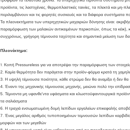
τροφίμων τα τελευταία χρόνια. Τα υπερηχητικά τέμνοντα συστήματα 
προϊόντα, τις λαστιχένιες, θερμοπλαστικές ταινίες, τα πλεκτά και μη-πλ
περιλαμβάνουν και τις φορητές συσκευές και τα διάφορα συστήματα π
Τα πλεονεκτήματα των υπερηχητικών μαχαιριών δόνησης είναι: ακριβή
παραμόρφωση των μαλακών αντικειμένων περικοπών, όπως τα κέικ), 
συγχρόνως, γρήγορη τέμνουσα ταχύτητα και σημαντικά μείωση των δ
Πλεονέκτημα:
Κοπή Pressureless για να αποτρέψει την παραμόρφωση των στοιχε
1.
2. Καμία θερμότητα δεν παράγεται στην προϊόν-φόρμα κρατά τη χαμη
3. Η υψηλή τέμνουσα ποιότητα, κάθε στρώμα δεν θα αναμίξει ή δεν θα
4. Έναντι της μηχανικής τέμνουσας μηχανής, μειώνει πολύ την επίδρ
5. Τέμνοντα μη υφανθε'ντα υφάσματα και κλωστοϋφαντουργικά προϊόν
τα σαλιάσματα
6. Η τραχιά ενσωματωμένη δομή λεπίδων εργαλείων επικεφαλής αποβάλλ
7. Ένας μεγάλος αριθμός τυποποιημένων τεμνουσών λεπίδων καρβιδίο
μορφών και των μεγεθών