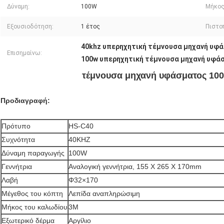
Δύναμη:
100W
Μήκος
Εξουσιοδότηση:
1 έτος
Πιστο
40khz υπερηχητική τέμνουσα μηχανή υφ
Επισημαίνω:
100w υπερηχητική τέμνουσα μηχανή υφά
τέμνουσα μηχανή υφάσματος 100
Προδιαγραφή:
Πρότυπο
HS-C40
Συχνότητα
40KHZ
Δύναμη παραγωγής
100W
Γεννήτρια
Αναλογική γεννήτρια, 155 X 265 X 170mm
Λαβή
Φ32×170
Μέγεθος του κόπτη
Λεπίδα αναπληρώσιμη
Μήκος του καλωδίου
3M
Εξωτερικό δέρμα
Αργίλιο