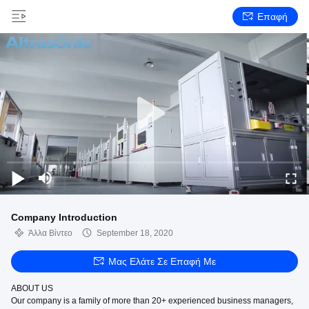
Επαφή
Company Introduction
Άλλα Βίντεο
September 18, 2020
Μας Ελάτε Σε Επαφή Με
ABOUT US
Our company is a family of more than 20+ experienced business managers,