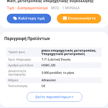
Watt, μετατροπέας υπερηχητικής συγκόλλησης
Τιμή：Διαπραγματεύσιμα
MOQ：1 ΜΟΝΆΔΑ
Καλύτερη τιμή
Επικοινωνήστε
Περιγραφή Προϊόντων
,
piezo υπερηχητικός μετατροπέας
Υψηλό φως
Υπερηχητικοί μετατροπείς
Όροι πληρωμής
T/T ή Δυτική Ένωση
Αριθμό μοντέλου
HSBCJ20
Δυνατότητα
5.000 μονάδες το μήνα
προσφοράς
Μάρκα
Altrasonic
Πιστοποίηση
CE
Δείτε περισσότερων