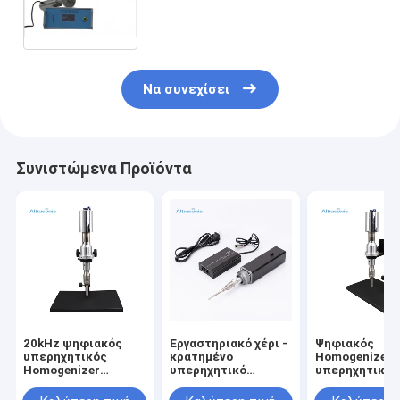
χημικές αντιδράσεις επιρροής
ελέγχων προαιρετικές
Να συνεχίσει
Συνιστώμενα Προϊόντα
20kHz ψηφιακός
Εργαστηριακό χέρι -
Ψηφιακός
υπερηχητικός
κρατημένο
Homogenizer
Homogenizer
υπερηχητικό
υπερηχητικός
τρόπου
Sonochemistry με
20kHz 500w τ
τηλεχειρισμός
τον έλεγχο τιτανίου
πειραματικός