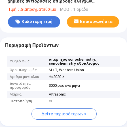
χημικές αντιδράσεις επιρροής ελέγχων
προαιρετικές
Τιμή：Διαπραγματεύσιμα
MOQ：1 ομάδα
Καλύτερη τιμή
Επικοινωνήστε
Περιγραφή Προϊόντων
,
υπέρηχος sonochemistry
Υψηλό φως
sonochemistry εξοπλισμός
Όροι πληρωμής
Μ / Τ, Western Union
Αριθμό μοντέλου
Hs2020-λ
Δυνατότητα
3000 pcs ανά μήνα
προσφοράς
Μάρκα
Altrasonic
Πιστοποίηση
CE
Δείτε περισσότερων