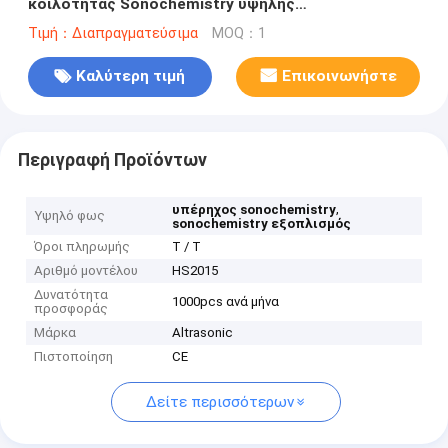
κοιλότητας Sonochemistry υψηλής
αποδοτικότητας γαλακτωματοποιώντας
Τιμή：Διαπραγματεύσιμα
MOQ：1
Καλύτερη τιμή
Επικοινωνήστε
Περιγραφή Προϊόντων
,
υπέρηχος sonochemistry
Υψηλό φως
sonochemistry εξοπλισμός
Όροι πληρωμής
T / T
Αριθμό μοντέλου
HS2015
Δυνατότητα
1000pcs ανά μήνα
προσφοράς
Μάρκα
Altrasonic
Πιστοποίηση
CE
Δείτε περισσότερων