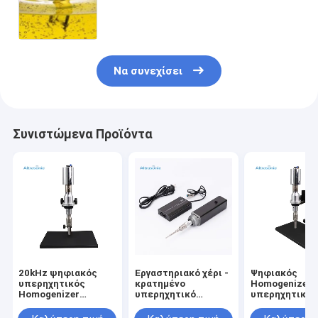
Sonochemistry υψηλής
αποδοτικότητας
γαλακτωματοποιώντας
Να συνεχίσει
Συνιστώμενα Προϊόντα
20kHz ψηφιακός
Εργαστηριακό χέρι -
Ψηφιακός
υπερηχητικός
κρατημένο
Homogenizer
Homogenizer
υπερηχητικό
υπερηχητικός
τρόπου
Sonochemistry με
20kHz 500w τ
τηλεχειρισμός
τον έλεγχο τιτανίου
πειραματικός