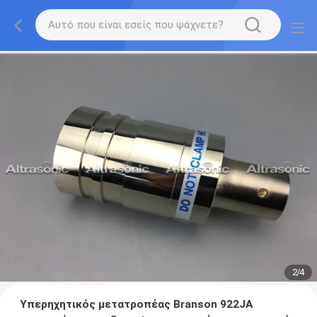
2
/
4
Υπερηχητικός μετατροπέας Branson 922JA