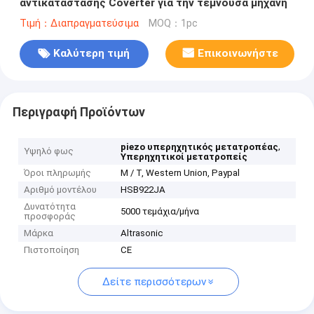
αντικατάστασης Coverter για την τέμνουσα μηχανή
Τιμή：Διαπραγματεύσιμα
MOQ：1pc
Καλύτερη τιμή
Επικοινωνήστε
Περιγραφή Προϊόντων
,
piezo υπερηχητικός μετατροπέας
Υψηλό φως
Υπερηχητικοί μετατροπείς
Όροι πληρωμής
Μ / Τ, Western Union, Paypal
Αριθμό μοντέλου
HSB922JA
Δυνατότητα
5000 τεμάχια/μήνα
προσφοράς
Μάρκα
Altrasonic
Πιστοποίηση
CE
Δείτε περισσότερων